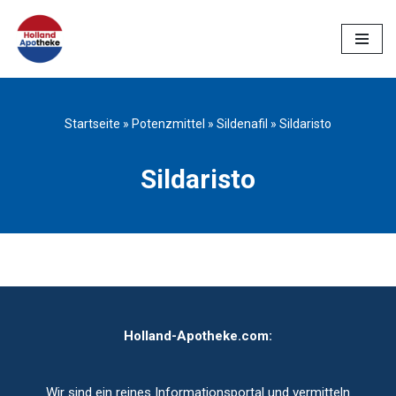
Zum
Inhalt
springen
Startseite
»
Potenzmittel
»
Sildenafil
»
Sildaristo
Sildaristo
Holland-Apotheke.com:
Wir sind ein reines Informationsportal und vermitteln