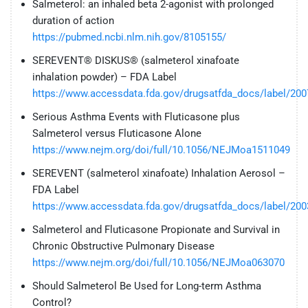
Salmeterol: an inhaled beta 2-agonist with prolonged
duration of action
https://pubmed.ncbi.nlm.nih.gov/8105155/
SEREVENT® DISKUS® (salmeterol xinafoate
inhalation powder) – FDA Label
https://www.accessdata.fda.gov/drugsatfda_docs/label/200
Serious Asthma Events with Fluticasone plus
Salmeterol versus Fluticasone Alone
https://www.nejm.org/doi/full/10.1056/NEJMoa1511049
SEREVENT (salmeterol xinafoate) Inhalation Aerosol –
FDA Label
https://www.accessdata.fda.gov/drugsatfda_docs/label/200
Salmeterol and Fluticasone Propionate and Survival in
Chronic Obstructive Pulmonary Disease
https://www.nejm.org/doi/full/10.1056/NEJMoa063070
Should Salmeterol Be Used for Long-term Asthma
Control?